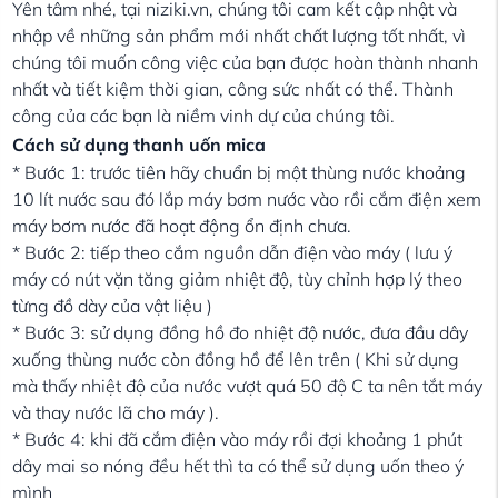
Yên tâm nhé, tại niziki.vn, chúng tôi cam kết cập nhật và
nhập về những sản phẩm mới nhất chất lượng tốt nhất, vì
chúng tôi muốn công việc của bạn được hoàn thành nhanh
nhất và tiết kiệm thời gian, công sức nhất có thể. Thành
công của các bạn là niềm vinh dự của chúng tôi.
Cách sử dụng thanh uốn mica
* Bước 1: trước tiên hãy chuẩn bị một thùng nước khoảng
10 lít nước sau đó lắp máy bơm nước vào rồi cắm điện xem
máy bơm nước đã hoạt động ổn định chưa.
* Bước 2: tiếp theo cắm nguồn dẫn điện vào máy ( lưu ý
máy có nút vặn tăng giảm nhiệt độ, tùy chỉnh hợp lý theo
từng đồ dày của vật liệu )
* Bước 3: sử dụng đồng hồ đo nhiệt độ nước, đưa đầu dây
xuống thùng nước còn đồng hồ để lên trên ( Khi sử dụng
mà thấy nhiệt độ của nước vượt quá 50 độ C ta nên tắt máy
và thay nước lã cho máy ).
* Bước 4: khi đã cắm điện vào máy rồi đợi khoảng 1 phút
dây mai so nóng đều hết thì ta có thể sử dụng uốn theo ý
mình