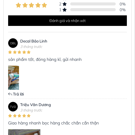
2
0
%
1
0
%
Đánh giá và nhận xét
Decal Bảo Linh
DBL
3 tháng trước
sản phẩm tốt, đóng hàng kĩ, gửi nhanh
Trả lời
Triệu Văn Dương
TVD
3 tháng trước
Giao hàng nhanh bọc hàng chắc chắn cẩn thận