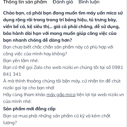
Thông tin sản phẩm
Đánh giá
Bình luận
Chào bạn, có phải bạn đang muốn tìm máy uốn mica sử
dụng rộng rãi trong trang trí bảng hiệu, tủ trưng bày,
viền bể cá, kệ siêu thị… giá cả phải chăng, dễ sử dụng,
bảo hành dài hạn với mong muốn giúp công việc của
bạn nhanh chóng dễ dàng hơn?
Bạn chưa biết chắc chắn sản phẩm này có phù hợp với
công việc của mình hay không?
Bạn yên tâm nhé.
Bạn có thể gọi Zalo cho web niziki.vn chúng tôi tại số 0981
841 341
À mà thỉnh thoảng chúng tôi bận máy, cứ nhắn tin để chút
niziki gọi lại cho bạn nhá!
Hãy cùng tham khảo
máy gấp mica
tiện lợi tại web niziki.vn
của mình nhé:
Sản phẩm mới đẳng cấp
Bạn sợ mua phải những sản phẩm cũ kỹ và kém chất
lượng?