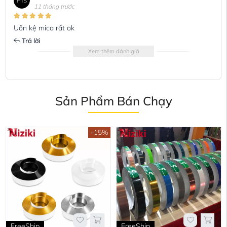
HTS
11 tháng trước
Uốn kệ mica rất ok
Trả lời
Xem thêm đánh giá
Sản Phẩm Bán Chạy
-15%
FreeShip
FreeShip