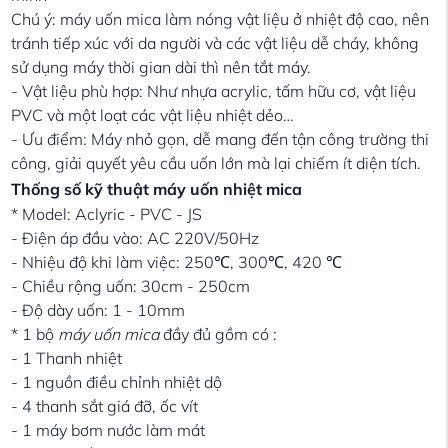
Chú ý: máy uốn mica làm nóng vật liệu ở nhiệt độ cao, nên
tránh tiếp xúc với da người và các vật liệu dễ cháy, không
sử dụng máy thời gian dài thì nên tắt máy.
- Vật liệu phù hợp: Như nhựa acrylic, tấm hữu cơ, vật liệu
PVC và một loạt các vật liệu nhiệt dẻo…
- Ưu điểm: Máy nhỏ gọn, dễ mang đến tận công trường thi
công, giải quyết yêu cầu uốn lớn mà lại chiếm ít diện tích.
Thống số kỹ thuật máy uốn nhiệt mica
* Model: Aclyric - PVC - JS
- Điện áp đầu vào: AC 220V/50Hz
- Nhiệu độ khi làm việc: 250℃, 300℃, 420 ℃
- Chiều rộng uốn: 30cm - 250cm
- Độ dày uốn: 1 - 10mm
* 1 bộ
máy uốn mica
đầy đủ gồm có :
- 1 Thanh nhiệt
- 1 nguồn điều chỉnh nhiệt dộ
- 4 thanh sắt giá đỡ, ốc vít
- 1 máy bơm nước làm mát