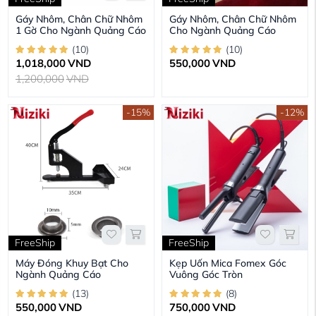
Gáy Nhôm, Chân Chữ Nhôm
Gáy Nhôm, Chân Chữ Nhôm
1 Gờ Cho Ngành Quảng Cáo
Cho Ngành Quảng Cáo
(
10
)
(
10
)
1,018,000
VND
550,000
VND
1,200,000
VND
-15%
-12%
FreeShip
FreeShip
Máy Đóng Khuy Bạt Cho
Kẹp Uốn Mica Fomex Góc
Ngành Quảng Cáo
Vuông Góc Tròn
(
13
)
(
8
)
550,000
VND
750,000
VND