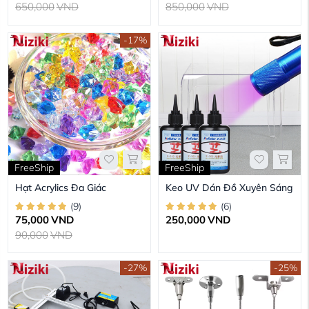
650,000
VND
850,000
VND
-17%
FreeShip
FreeShip
Hạt Acrylics Đa Giác
Keo UV Dán Đồ Xuyên Sáng
(
9
)
(
6
)
75,000
VND
250,000
VND
90,000
VND
-27%
-25%