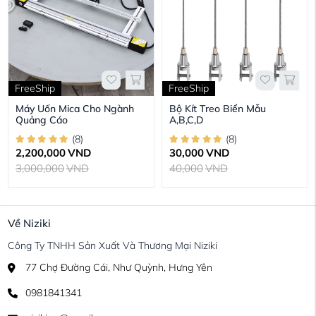
FreeShip
FreeShip
Máy Uốn Mica Cho Ngành
Bộ Kít Treo Biển Mẫu
Quảng Cáo
A,B,C,D
(
8
)
(
8
)
2,200,000
VND
30,000
VND
3,000,000
VND
40,000
VND
Về Niziki
Công Ty TNHH Sản Xuất Và Thương Mại Niziki
77 Chợ Đường Cái, Như Quỳnh, Hưng Yên
0981841341