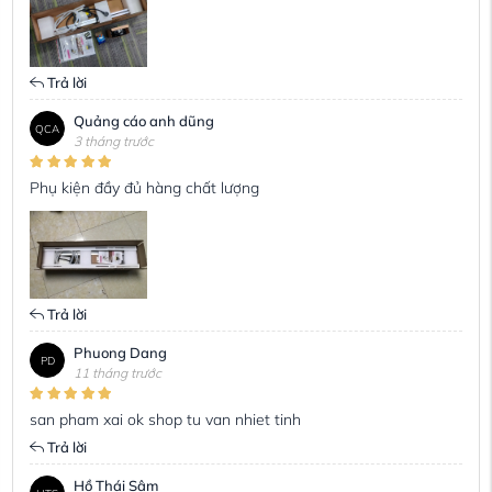
Trả lời
Quảng cáo anh dũng
QCA
3 tháng trước
Phụ kiện đầy đủ hàng chất lượng
Trả lời
Phuong Dang
PD
11 tháng trước
san pham xai ok shop tu van nhiet tinh
Trả lời
Hồ Thái Sâm