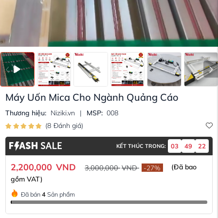
Máy Uốn Mica Cho Ngành Quảng Cáo
Thương hiệu:
Niziki.vn
|
MSP:
008
(
8
Đánh giá
)
03
49
21
KẾT THÚC TRONG:
2,200,000
VND
(Đã bao
3,000,000
VND
-
27
%
gồm VAT)
Đã bán
4
Sản phẩm