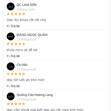
QC LAM SƠN
QLS
8 tháng trước
Dao Xịn khứa cắt rất nhẹ
Trả lời
ĐẶNG NGỌC QUÂN
ĐNQ
11 tháng trước
khứa mica ok dễ bẻ
Trả lời
Chị Nhi
CN
11 tháng trước
dao tốt lưỡi xịn khó mòn
Trả lời
Quảng Cáo Hoàng Long
QCH
11 tháng trước
dao cầm thoải mái lưỡi dao xịn cắt ngọt khó mòn