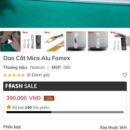
Dao Cắt Mica Alu Fomex
Thương hiệu:
Niziki.vn
|
MSP:
060
(
6
Đánh giá
)
390,000
VND
-
0
%
Đã bán
190
Sản phẩm
Phân loại:
Xóa thuộc tính