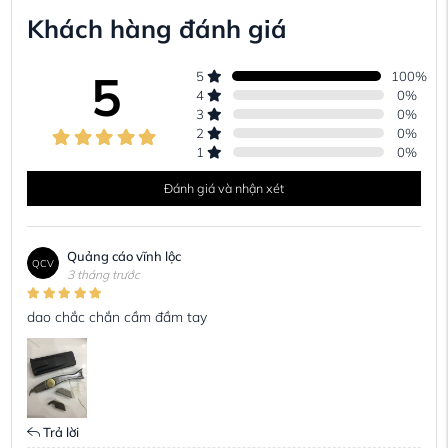
Khách hàng đánh giá
5
5
100
%
4
0
%
3
0
%
2
0
%
1
0
%
Đánh giá và nhận xét
Quảng cáo vĩnh lộc
QCV
3 tháng trước
dao chắc chắn cầm đầm tay
Trả lời