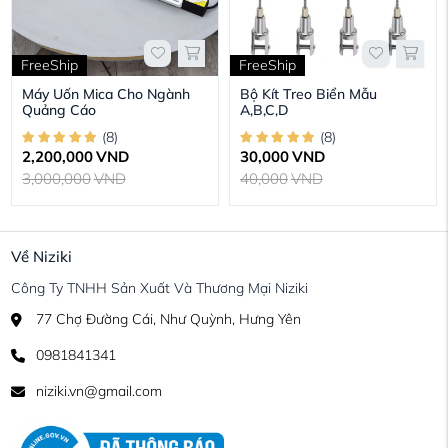
FreeShip
FreeShip
Máy Uốn Mica Cho Ngành
Bộ Kít Treo Biển Mẫu
Quảng Cáo
A,B,C,D
(
8
)
(
8
)
2,200,000
VND
30,000
VND
3,000,000
VND
40,000
VND
Về Niziki
Công Ty TNHH Sản Xuất Và Thương Mại Niziki
77 Chợ Đường Cái, Như Quỳnh, Hưng Yên
0981841341
niziki.vn@gmail.com