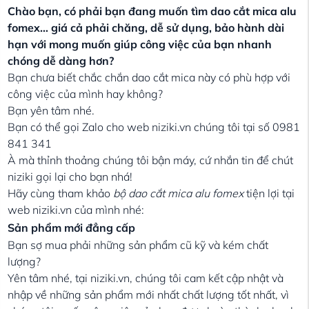
Chào bạn, có phải bạn đang muốn tìm dao cắt mica alu
fomex… giá cả phải chăng, dễ sử dụng, bảo hành dài
hạn với mong muốn giúp công việc của bạn nhanh
chóng dễ dàng hơn?
Bạn chưa biết chắc chắn dao cắt mica này có phù hợp với
công việc của mình hay không?
Bạn yên tâm nhé.
Bạn có thể gọi Zalo cho web niziki.vn chúng tôi tại số 0981
841 341
À mà thỉnh thoảng chúng tôi bận máy, cứ nhắn tin để chút
niziki gọi lại cho bạn nhá!
Hãy cùng tham khảo
bộ dao cắt mica alu fomex
tiện lợi tại
web niziki.vn của mình nhé:
Sản phẩm mới đẳng cấp
Bạn sợ mua phải những sản phẩm cũ kỹ và kém chất
lượng?
Yên tâm nhé, tại niziki.vn, chúng tôi cam kết cập nhật và
nhập về những sản phẩm mới nhất chất lượng tốt nhất, vì