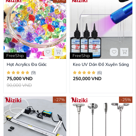
FreeShip
FreeShip
Hạt Acrylics Đa Giác
Keo UV Dán Đồ Xuyên Sáng
(
9
)
(
6
)
75,000
VND
250,000
VND
90,000
VND
-27%
-25%