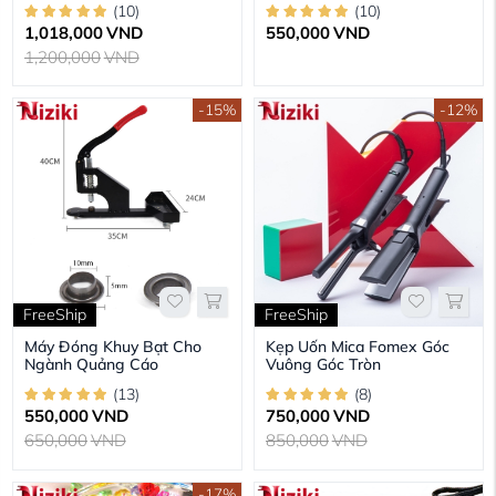
(
10
)
(
10
)
1,018,000
VND
550,000
VND
1,200,000
VND
-15%
-12%
FreeShip
FreeShip
Máy Đóng Khuy Bạt Cho
Kẹp Uốn Mica Fomex Góc
Ngành Quảng Cáo
Vuông Góc Tròn
(
13
)
(
8
)
550,000
VND
750,000
VND
650,000
VND
850,000
VND
-17%