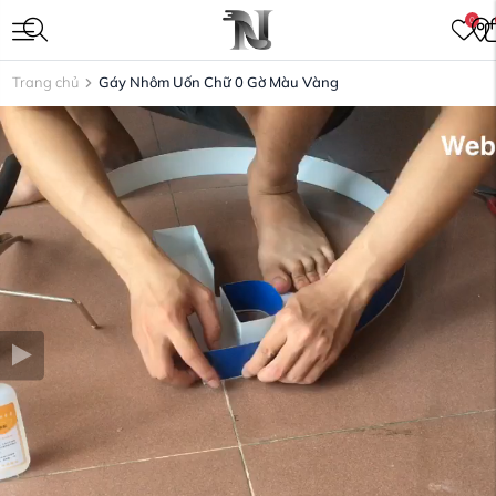
0
Trang chủ
Gáy Nhôm Uốn Chữ 0 Gờ Màu Vàng