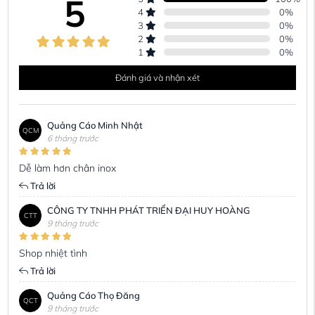
5
4
0
%
3
0
%
2
0
%
1
0
%
Đánh giá và nhận xét
Quảng Cáo Minh Nhật
QCM
6 tháng trước
Dễ làm hơn chân inox
Trả lời
CÔNG TY TNHH PHÁT TRIỂN ĐẠI HUY HOÀNG
CTT
9 tháng trước
Shop nhiệt tình
Trả lời
Quảng Cáo Thọ Đăng
QCT
9 tháng trước