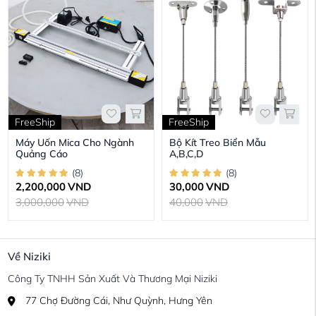
FreeShip
FreeShip
Máy Uốn Mica Cho Ngành
Bộ Kít Treo Biển Mẫu
Quảng Cáo
A,B,C,D
(
8
)
(
8
)
2,200,000
VND
30,000
VND
3,000,000
VND
40,000
VND
Về Niziki
Công Ty TNHH Sản Xuất Và Thương Mại Niziki
77 Chợ Đường Cái, Như Quỳnh, Hưng Yên