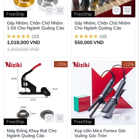
FreeShip
FreeShip
Gáy Nhôm, Chân Chữ Nhôm
Gáy Nhôm, Chân Chữ Nhôm
1 Gờ Cho Ngành Quảng Cáo
Cho Ngành Quảng Cáo
(
10
)
(
10
)
1,018,000
VND
550,000
VND
1,200,000
VND
-15%
-12%
FreeShip
FreeShip
Máy Đóng Khuy Bạt Cho
Kẹp Uốn Mica Fomex Góc
Ngành Quảng Cáo
Vuông Góc Tròn