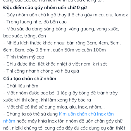
Đặc điểm của gáy nhôm uốn chữ 0 gờ
- Gáy nhôm uốn chữ k gờ thay thế cho gáy mica, alu, fomex
- Trọng lượng nhẹ, độ bền cao
- Màu sắc đa dạng sáng bóng: vàng gương, vàng xước,
bạc xước, trắng, đen
- Nhiều kích thước khác nhau: bản rộng 3cm, 4cm, 5cm,
6cm, 8cm, dày 0.6mm, cuộn 50m và cuộn 100m
- Tính thẩm mỹ cao
- Chịu được thời tiết khắc nhiệt ở việt nam, k rỉ sét
- Thi công nhanh chóng và hiệu quả
Cấu tạo chân chữ nhôm
- Chất liệu nhôm
- Mặt nhôm được bọc bởi 1 lớp giấy bóng để tránh trày
xước khi thi công, khi làm xong hãy bóc ra
- Mặt chữ có thể sử dụng mica, alu, inox, nhôm...
- Chúng ta có thể sử dụng
kìm uốn chân chữ inox tôn
nhôm
hoặc máy khía inox tôn nhôm để uốn chân gáy chữ
nổi, niziki chúng tôi cung cấp đầy đủ các dụng cụ cần thiết