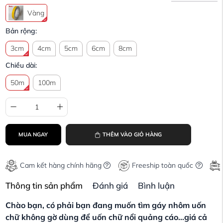
Vàng
Bản rộng:
3cm
4cm
5cm
6cm
8cm
Chiều dài:
50m
100m
MUA NGAY
THÊM VÀO GIỎ HÀNG
Cam kết hàng chính hãng
Freeship toàn quốc
Thông tin sản phẩm
Đánh giá
Bình luận
Chào bạn, có phải bạn đang muốn tìm gáy nhôm uốn
chữ không gờ dùng để uốn chữ nổi quảng cáo...giá cả