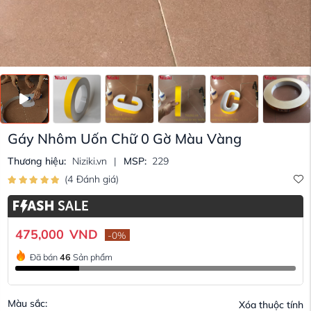
Gáy Nhôm Uốn Chữ 0 Gờ Màu Vàng
Thương hiệu:
Niziki.vn
|
MSP:
229
(
4
Đánh giá
)
475,000
VND
-
0
%
Đã bán
46
Sản phẩm
Màu sắc:
Xóa thuộc tính