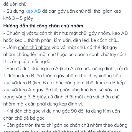
để uốn chữ.
- Sử dụng
keo AB
để dán gáy uốn chữ nổi, thời gian keo
khô 3 – 5 giây
Hướng dẫn thi công chân chữ nhôm
- Chuẩn bị vật tư cần thiết như: mặt chữ, gáy nhôm, keo AB
hoặc keo 1 thành phần, kìm uốn, đèn led, ke cách chữ…
- Ướm
chân chữ nhôm
vào với mặt chữ, có thể đặt gáy
nhôm chồng lên mặt chữ hoặc bo quanh cạnh chữ tùy cách
thi công của mỗi người
- Sau đó đi 1 đường keo A (keo A có chức năng dính), rồi đi
1 đường keo B lên thành gáy nhôm cho chảy xuống tiếp
xúc với keo B (keo B có chức năng làm khô) khi keo B tiếp
xúc với keo A ngay lập tức phản ứng khô keo sẽ xảy ra
trong vòng 3-5 giây, cố định chặt mặt chữ với chân chữ
nhôm mà k cần phải dùng kẹp định vị.
- Khi đến chỗ góc ví dụ như góc 90 độ, ta dùng kìm uốn
chân chữ để bẻ góc
- Còn góc tròn thì ta chỉ gần bo chân chữ nhôm theo đường
cong rồi dán keo, chân chữ nhôm có độ dẻo nhất định vị