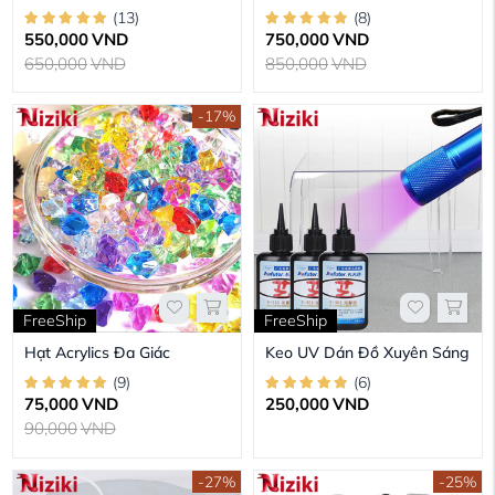
(
13
)
(
8
)
550,000
VND
750,000
VND
650,000
VND
850,000
VND
-17%
FreeShip
FreeShip
Hạt Acrylics Đa Giác
Keo UV Dán Đồ Xuyên Sáng
(
9
)
(
6
)
75,000
VND
250,000
VND
90,000
VND
-27%
-25%