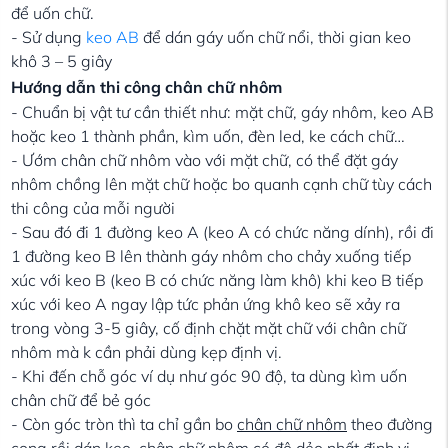
để uốn chữ.
- Sử dụng
keo AB
để dán gáy uốn chữ nổi, thời gian keo
khô 3 – 5 giây
Hướng dẫn thi công chân chữ nhôm
- Chuẩn bị vật tư cần thiết như: mặt chữ, gáy nhôm, keo AB
hoặc keo 1 thành phần, kìm uốn, đèn led, ke cách chữ…
- Ướm chân chữ nhôm vào với mặt chữ, có thể đặt gáy
nhôm chồng lên mặt chữ hoặc bo quanh cạnh chữ tùy cách
thi công của mỗi người
- Sau đó đi 1 đường keo A (keo A có chức năng dính), rồi đi
1 đường keo B lên thành gáy nhôm cho chảy xuống tiếp
xúc với keo B (keo B có chức năng làm khô) khi keo B tiếp
xúc với keo A ngay lập tức phản ứng khô keo sẽ xảy ra
trong vòng 3-5 giây, cố định chặt mặt chữ với chân chữ
nhôm mà k cần phải dùng kẹp định vị.
- Khi đến chỗ góc ví dụ như góc 90 độ, ta dùng kìm uốn
chân chữ để bẻ góc
- Còn góc tròn thì ta chỉ gần bo
chân chữ nhôm
theo đường
cong rồi dán keo, chân chữ nhôm có độ dẻo nhất định vị