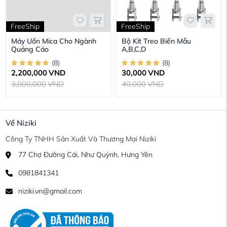
FreeShip
FreeShip
Máy Uốn Mica Cho Ngành
Bộ Kít Treo Biển Mẫu
Quảng Cáo
A,B,C,D
(
8
)
(
8
)
2,200,000
VND
30,000
VND
3,000,000
VND
40,000
VND
Về Niziki
Công Ty TNHH Sản Xuất Và Thương Mại Niziki
77 Chợ Đường Cái, Như Quỳnh, Hưng Yên
0981841341
niziki.vn@gmail.com