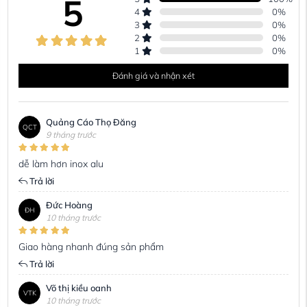
5
4
0
%
3
0
%
2
0
%
1
0
%
Đánh giá và nhận xét
Quảng Cáo Thọ Đăng
QCT
9 tháng trước
dễ làm hơn inox alu
Trả lời
Đức Hoàng
ĐH
10 tháng trước
Giao hàng nhanh đúng sản phẩm
Trả lời
Võ thị kiều oanh
VTK
10 tháng trước