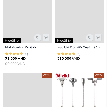
FreeShip
FreeShip
Hạt Acrylics Đa Giác
Keo UV Dán Đồ Xuyên Sáng
(
9
)
(
6
)
75,000
VND
250,000
VND
90,000
VND
-27%
-25%