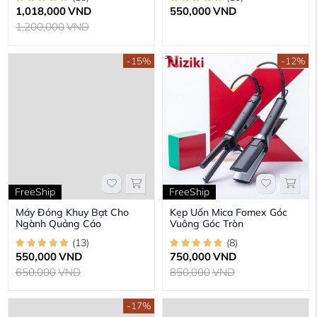
1,018,000
VND
550,000
VND
1,200,000
VND
-15%
-12%
FreeShip
FreeShip
Máy Đóng Khuy Bạt Cho
Kẹp Uốn Mica Fomex Góc
Ngành Quảng Cáo
Vuông Góc Tròn
(
13
)
(
8
)
550,000
VND
750,000
VND
650,000
VND
850,000
VND
-17%