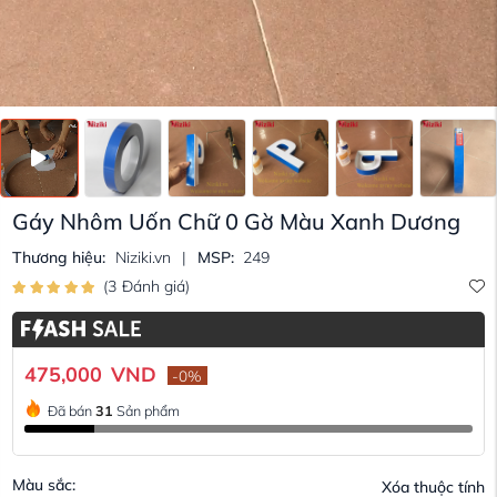
Gáy Nhôm Uốn Chữ 0 Gờ Màu Xanh Dương
Thương hiệu:
Niziki.vn
|
MSP:
249
(
3
Đánh giá
)
475,000
VND
-
0
%
Đã bán
31
Sản phẩm
Màu sắc:
Xóa thuộc tính