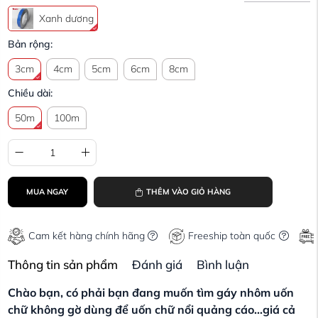
Xanh dương
Bản rộng:
3cm
4cm
5cm
6cm
8cm
Chiều dài:
50m
100m
MUA NGAY
THÊM VÀO GIỎ HÀNG
Cam kết hàng chính hãng
Freeship toàn quốc
Thông tin sản phẩm
Đánh giá
Bình luận
Chào bạn, có phải bạn đang muốn tìm gáy nhôm uốn
chữ không gờ dùng để uốn chữ nổi quảng cáo...giá cả