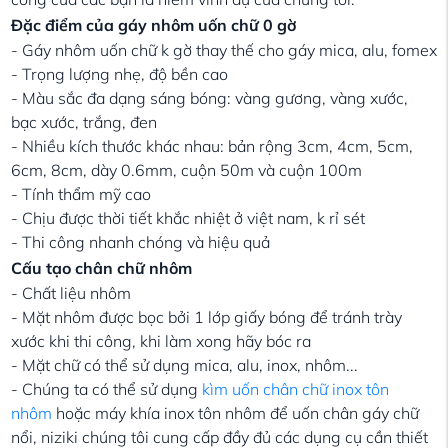
Đặc điểm của gáy nhôm uốn chữ 0 gờ
- Gáy nhôm uốn chữ k gờ thay thế cho gáy mica, alu, fomex
- Trọng lượng nhẹ, độ bền cao
- Màu sắc đa dạng sáng bóng: vàng gương, vàng xước,
bạc xước, trắng, đen
- Nhiều kích thước khác nhau: bản rộng 3cm, 4cm, 5cm,
6cm, 8cm, dày 0.6mm, cuộn 50m và cuộn 100m
- Tính thẩm mỹ cao
- Chịu được thời tiết khắc nhiệt ở việt nam, k rỉ sét
- Thi công nhanh chóng và hiệu quả
Cấu tạo chân chữ nhôm
- Chất liệu nhôm
- Mặt nhôm được bọc bởi 1 lớp giấy bóng để tránh trày
xước khi thi công, khi làm xong hãy bóc ra
- Mặt chữ có thể sử dụng mica, alu, inox, nhôm...
- Chúng ta có thể sử dụng
kìm uốn chân chữ inox tôn
nhôm
hoặc máy khía inox tôn nhôm để uốn chân gáy chữ
nổi, niziki chúng tôi cung cấp đầy đủ các dụng cụ cần thiết