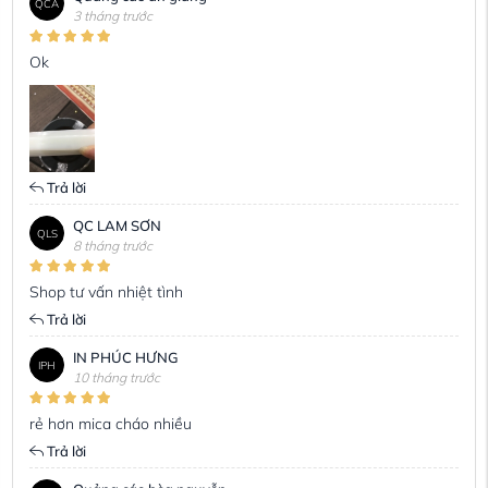
QCA
3 tháng trước
Ok
Trả lời
QC LAM SƠN
QLS
8 tháng trước
Shop tư vấn nhiệt tình
Trả lời
IN PHÚC HƯNG
IPH
10 tháng trước
rẻ hơn mica cháo nhiều
Trả lời