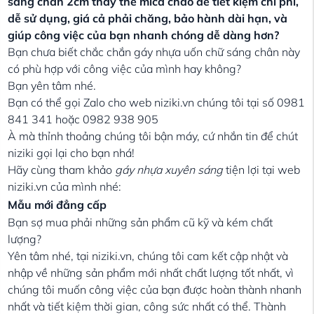
sáng chân 2cm thay thế mica cháo để tiết kiệm chi phí,
dễ sử dụng, giá cả phải chăng, bảo hành dài hạn, và
giúp công việc của bạn nhanh chóng dễ dàng hơn?
Bạn chưa biết chắc chắn gáy nhựa uốn chữ sáng chân này
có phù hợp với công việc của mình hay không?
Bạn yên tâm nhé.
Bạn có thể gọi Zalo cho web niziki.vn chúng tôi tại số 0981
841 341 hoặc 0982 938 905
À mà thỉnh thoảng chúng tôi bận máy, cứ nhắn tin để chút
niziki gọi lại cho bạn nhá!
Hãy cùng tham khảo
gáy nhựa xuyên sáng
tiện lợi tại web
niziki.vn của mình nhé:
Mẫu mới đẳng cấp
Bạn sợ mua phải những sản phẩm cũ kỹ và kém chất
lượng?
Yên tâm nhé, tại niziki.vn, chúng tôi cam kết cập nhật và
nhập về những sản phẩm mới nhất chất lượng tốt nhất, vì
chúng tôi muốn công việc của bạn được hoàn thành nhanh
nhất và tiết kiệm thời gian, công sức nhất có thể. Thành