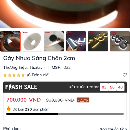
Gáy Nhựa Sáng Chân 2cm
Thương hiệu:
Niziki.vn
|
MSP:
032
(
6
Đánh giá
)
03
56
39
KẾT THÚC TRONG:
700,000
VND
900,000
VND
-
22
%
Đã bán
220
Sản phẩm
Phân loại:
Xóa thuộc tính