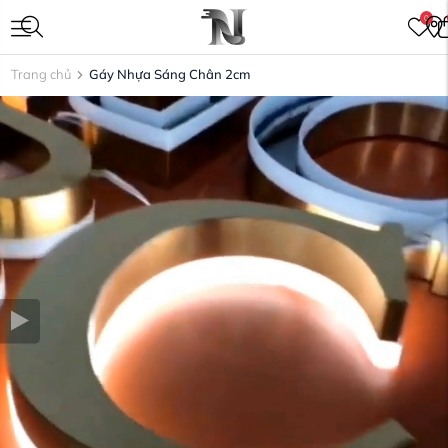
0
Trang chủ
Gáy Nhựa Sáng Chân 2cm