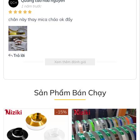
Quảng cáo hòa nguyễn
QCH
1 năm trước
chân này thay mica cháo ok đấy
Trả lời
Xem thêm đánh giá
Sản Phẩm Bán Chạy
-15%