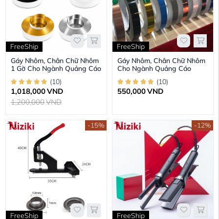
FreeShip
FreeShip
Gáy Nhôm, Chân Chữ Nhôm
Gáy Nhôm, Chân Chữ Nhôm
1 Gờ Cho Ngành Quảng Cáo
Cho Ngành Quảng Cáo
(
10
)
(
10
)
1,018,000
VND
550,000
VND
1,200,000
VND
-15%
-12%
FreeShip
FreeShip