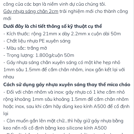
công của các bạn là niềm vinh dự của chúng tôi.
Gáy nhựa sáng chân 2cm
trải nghiệm mới cho thành công
mới
Dưới đây là chi tiết thông số kỹ thuật cụ thể
- Kích thước: rộng 21mm x dày 2.2mm x cuộn dài 50m
- Chất liệu nhựa PE xuyên sáng
- Màu sắc: trắng mờ
- Trọng lượng: 1.800g/cuộn 50m
- Gáy nhựa sáng chân xuyên sáng có một khe hẹp nhỏ
1mm sâu 1.5mm để cắm chân nhôm, inox gắn kết lại với
nhau
Cách sử dụng gáy nhựa xuyên sáng thay thế mica cháo
- Đối với chân nhôm và inox: gáy nhựa có 1 khe cắm nhỏ
rộng khoảng 1mm sâu khoảng 1.5mm để cắm chân nhôm
hoặc inox, sau khi cắm hãy dùng keo kính A500 để cố định
lại
- Còn muốn gắn lên mặt chữ…thì hãy giữ gáy nhựa bằng
keo nến rồi cố định bằng keo silicone kính A500