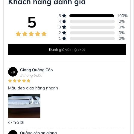
Khách hàng đánh giá
5
5
100
%
4
0
%
3
0
%
2
0
%
1
0
%
Đánh giá và nhận xét
Giang Quảng Cáo
GQC
3 tháng trước
Mẫu đẹp giao hàng nhanh
Trả lời
Quảng cáo an giang