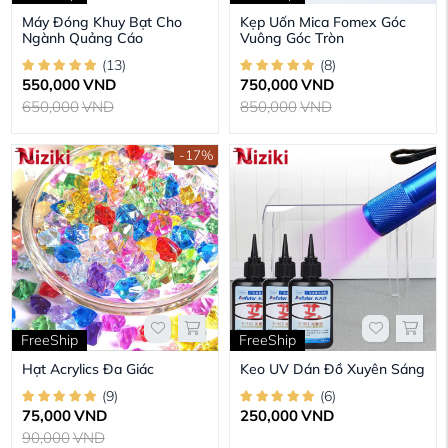
Máy Đóng Khuy Bạt Cho
Kẹp Uốn Mica Fomex Góc
Ngành Quảng Cáo
Vuông Góc Tròn
(
13
)
(
8
)
550,000
VND
750,000
VND
650,000
VND
850,000
VND
-17%
FreeShip
FreeShip
Hạt Acrylics Đa Giác
Keo UV Dán Đồ Xuyên Sáng
(
9
)
(
6
)
75,000
VND
250,000
VND
90,000
VND