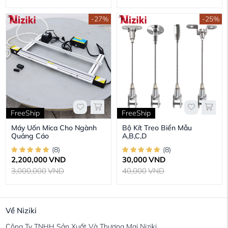
-27%
-25%
FreeShip
FreeShip
Máy Uốn Mica Cho Ngành
Bộ Kít Treo Biển Mẫu
Quảng Cáo
A,B,C,D
(
8
)
(
8
)
2,200,000
VND
30,000
VND
3,000,000
VND
40,000
VND
Về Niziki
Công Ty TNHH Sản Xuất Và Thương Mại Niziki