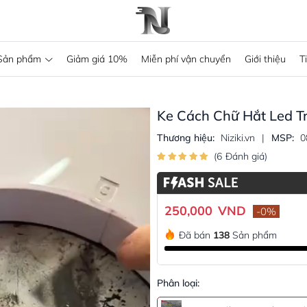
Sản phẩm
Giảm giá 10%
Miễn phí vận chuyển
Giới thiệu
T
Ke Cách Chữ Hắt Led T
Thương hiệu:
Niziki.vn
|
MSP:
0
(
)
6
Đánh giá
250,000
VND
-
0
%
Đã bán
138
Sản phẩm
Phân loại: