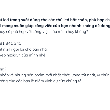
 led trong suốt dùng cho các chữ led hắt chân, phù hợp ch
…với mong muốn giúp công việc của bạn nhanh chóng dễ dàn
 này có phù hợp với công việc của mình hay không?
0981 841 341
 niziki gọi lại cho bạn nhá!
 web niziki.vn của mình nhé:
ợng?
và nhập về những sản phẩm mới nhất chất lượng tốt nhất, vì ch
 công của các bạn là niềm vinh dự của chúng tôi.