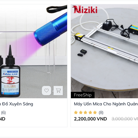
FreeShip
n Đồ Xuyên Sáng
Máy Uốn Mica Cho Ngành Quản
(
6
)
(
8
)
ND
2,200,000
VND
3,000,000
V