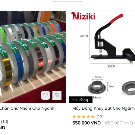
FreeShip
 Chân Chữ Nhôm Cho Ngành
Máy Đóng Khuy Bạt Cho Ngành
(
13
)
(
10
)
550,000
VND
650,000
VND
ND