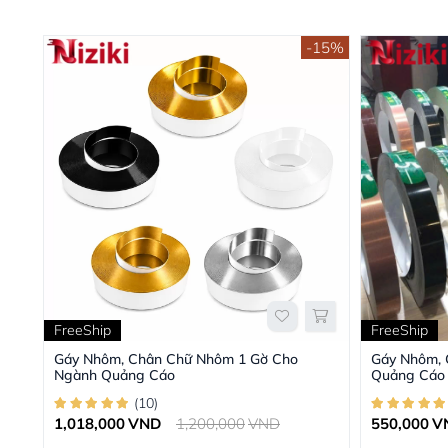
-15%
FreeShip
FreeShip
Gáy Nhôm, Chân Chữ Nhôm 1 Gờ Cho
Gáy Nhôm,
Ngành Quảng Cáo
Quảng Cáo
(
10
)
1,018,000
VND
1,200,000
VND
550,000
V