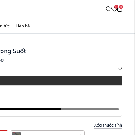
0
0
in tức
Liên hệ
rong Suốt
82
Xóa thuộc tính