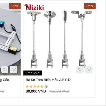
-27%
-25%
FreeShip
g Cáo
Bộ Kít Treo Biển Mẫu A,B,C,D
(
8
)
ND
30,000
VND
40,000
VND