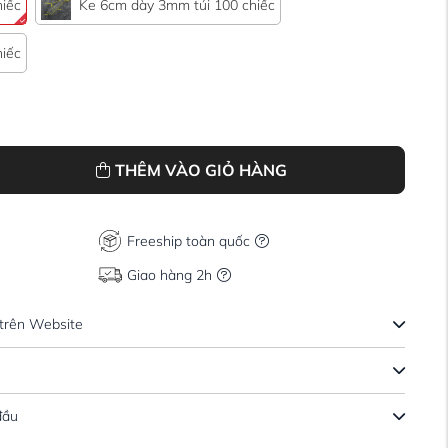
iếc
Ke 6cm dày 3mm túi 100 chiếc
iếc
THÊM VÀO GIỎ HÀNG
Freeship toàn quốc
Giao hàng 2h
1/5
 trên Website
đầu