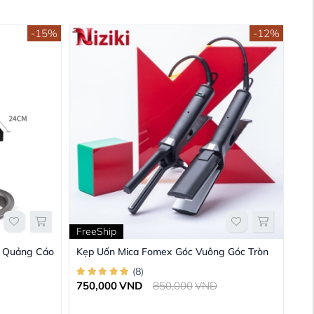
-15%
-12%
FreeShip
 Quảng Cáo
Kẹp Uốn Mica Fomex Góc Vuông Góc Tròn
(
8
)
750,000
VND
850,000
VND