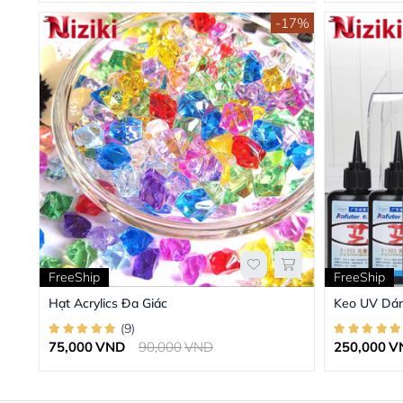
-17%
FreeShip
FreeShip
Hạt Acrylics Đa Giác
Keo UV Dá
(
9
)
75,000
VND
90,000
VND
250,000
V