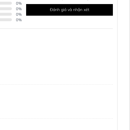
0
%
0
%
Đánh giá và nhận xét
0
%
0
%