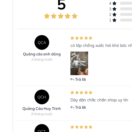
5
4
3
2
1
QCA
có lớp chống xước hơi khó bóc n
Quảng cáo anh dũng
3 tháng trước
Trả lời
QCH
Dày dặn chắc chắn shop uy tín
Trả lời
Quảng Cáo Huy Trinh
9 tháng trước
QCT