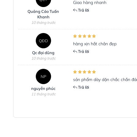
Giao hàng nhanh
Trả lời
Quảng Cáo Tuấn
Khanh
10 tháng trước
QĐD
hàng xịn hắt chân đẹp
Trả lời
Qc đại dũng
10 tháng trước
NP
sản phẩm dày dặn chắc chắn đá
Trả lời
nguyễn phúc
11 tháng trước