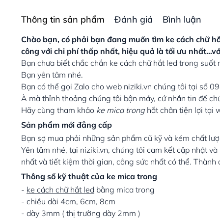
Thông tin sản phẩm
Đánh giá
Bình luận
Chào bạn, có phải bạn đang muốn tìm ke cách chữ hắt
công với chi phí thấp nhất, hiệu quả là tối ưu nhất
Bạn chưa biết chắc chắn ke cách chữ hắt led trong suốt
Bạn yên tâm nhé.
Bạn có thể gọi Zalo cho web niziki.vn chúng tôi tại số 
À mà thỉnh thoảng chúng tôi bận máy, cứ nhắn tin để chút
Hãy cùng tham khảo
ke mica trong
hắt chân tiện lợi tại
Sản phẩm mới đẳng cấp
Bạn sợ mua phải những sản phẩm cũ kỹ và kém chất lư
Yên tâm nhé, tại niziki.vn, chúng tôi cam kết cập nhật 
nhất và tiết kiệm thời gian, công sức nhất có thể. Thành
Thông số kỹ thuật của ke mica trong
-
ke cách chữ hắt led
bằng mica trong
- chiều dài 4cm, 6cm, 8cm
- dày 3mm ( thị trường dày 2mm )