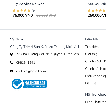
Hạt Acrylics Đa Giác
Keo UV Dá
(
9
)
75,000
VND
90,000
VND
250,000
V
Về Niziki
Liên Hệ
Công Ty TNHH Sản Xuất Và Thương Mại Niziki
Tìm kiếm
77 Chợ Đường Cái, Như Quỳnh, Hưng Yên
Giới thiệu
Chính sách đổ
0981841341
Chính sách b
niziki.vn@gmail.com
Điều khoản dị
Liên hệ
Hỗ Trợ Khá
Hình Thức th