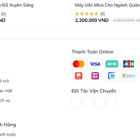
n Đồ Xuyên Sáng
Máy Uốn Mica Cho Ngành Quản
(
6
)
(
8
)
ND
2,200,000
VND
3,000,000
V
Thanh Toán Online
i trả
ảo mật
Đối Tác Vận Chuyển
ch vụ
ch Hàng
anh toán