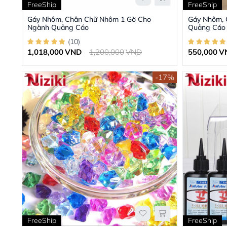
FreeShip
FreeShip
Gáy Nhôm, Chân Chữ Nhôm 1 Gờ Cho
Gáy Nhôm,
Ngành Quảng Cáo
Quảng Cáo
(
10
)
1,018,000
VND
1,200,000
VND
550,000
V
-17%
FreeShip
FreeShip