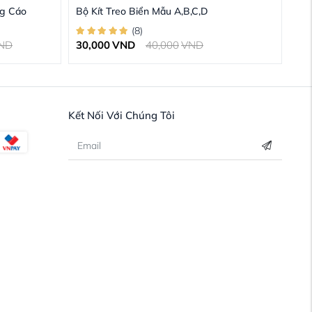
g Cáo
Bộ Kít Treo Biển Mẫu A,B,C,D
(
8
)
ND
30,000
VND
40,000
VND
Kết Nối Với Chúng Tôi