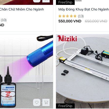
FreeShip
 Chân Chữ Nhôm Cho Ngành
Máy Đóng Khuy Bạt Cho Ngành
(
13
)
(
10
)
550,000
VND
650,000
VND
ND
FreeShip