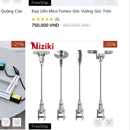
FreeShip
 Quảng Cáo
Kẹp Uốn Mica Fomex Góc Vuông Góc Tròn
(
8
)
750,000
VND
850,000
VND
-27%
-25%
FreeShip