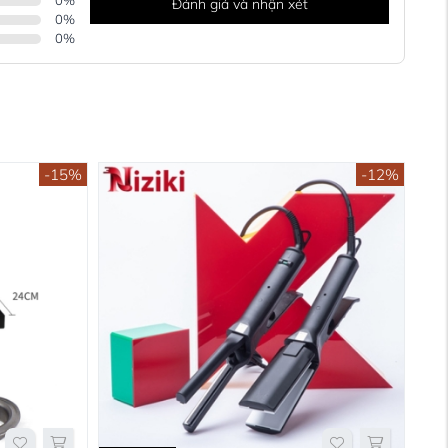
0
%
Đánh giá và nhận xét
0
%
0
%
-15%
-12%