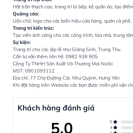
Hắt trần thạch cao, trang trí tủ bếp, kệ quần áo, tạo đ
Quảng cáo:
Uốn chữ, logo cho các biển hiệu cửa hàng, quán cà ph
Trang trí kiến trúc:
Tạo viền ánh sáng cho các công trình, tòa nhà, trung t
Sự kiện:
Trang trí cho các dịp lễ như Giáng Sinh, Trung Thu.
Cần tư vấn thêm liên hệ: 0982 938 905
Công Ty TNHH Sản Xuất Và Thương Mại Niziki
MST: 0901093112
Địa chỉ: 77 Chợ Đường Cái, Như Quỳnh, Hưng Yên
Khi đặt hàng trên Website các bạn được miễn phí vận 
Khách hàng đánh giá
5.0
5
4