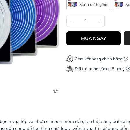
Xanh dương/5m
Xa
MUA NGAY
Cam kết hàng chính hãng
Đổi trả trong vòng 15 ngày
1/1
bọc trong lớp vỏ nhựa silicone mềm dẻo, tạo hiệu ứng ánh sá
g uốn cong để tạo hình chữ, logo, viền trang trí, sử dụng điện 