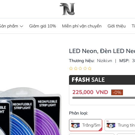
Sản phẩm
Giảm giá 10%
Miễn phí vận chuyển
Giới thiệu
T
LED Neon, Đèn LED Ne
Thương hiệu:
Niziki.vn
|
MSP:
3
225,000
VND
-
0
%
Phân loại:
Trắng/5m
Trung tí