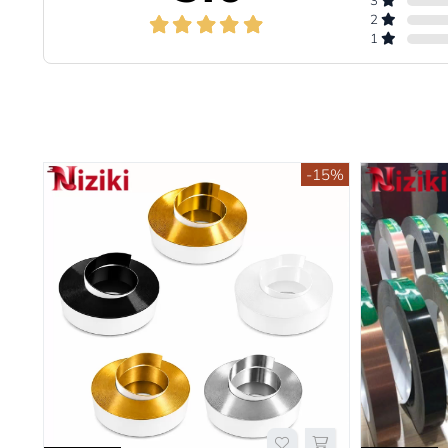
3
2
1
-15%