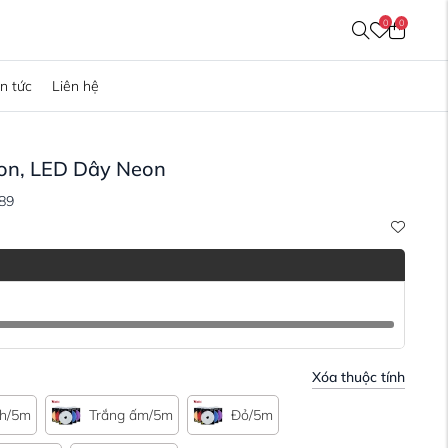
0
0
in tức
Liên hệ
on, LED Dây Neon
89
Xóa thuộc tính
nh/5m
Trắng ấm/5m
Đỏ/5m